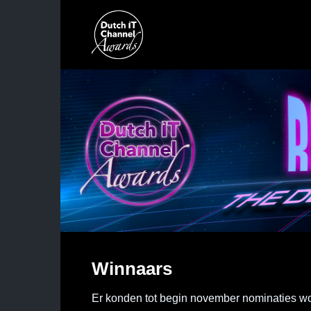
Skip
to
content
Winnaars
Er konden tot begin november nominaties w