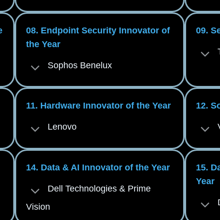
e
08. Endpoint Security Innovator of
09. S
the Year
Sophos Benelux
11. Hardware Innovator of the Year
12. S
Lenovo
14. Data & AI Innovator of the Year
15. D
Year
Dell Technologies & Prime
Vision