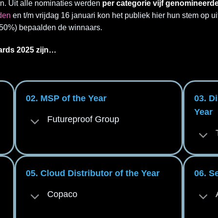
n. Uit alle nominaties werden
per categorie vijf genomineerd
den
en t/m vrijdag 16 januari kon het publiek hier hun stem op
(50%) bepaalden de winnaars.
ards 2025 zijn…
02. MSP of the Year
03. D
Year
Futureproof Group
05. Cloud Distributor of the Year
06. S
Copaco