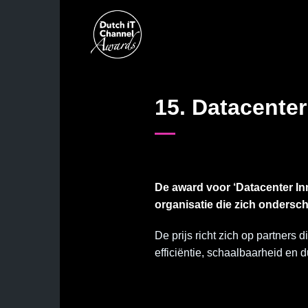
Skip
to
content
15. Datacenter
De award voor ‘Datacenter Inn
organisatie die zich ondersc
De prijs richt zich op partners
efficiëntie, schaalbaarheid en